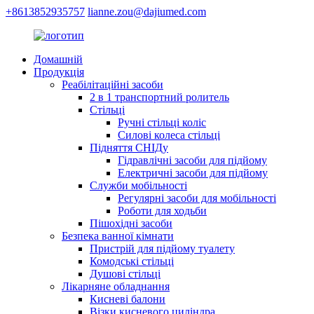
+8613852935757
lianne.zou@dajiumed.com
Домашній
Продукція
Реабілітаційні засоби
2 в 1 транспортний ролитель
Стільці
Ручні стільці коліс
Силові колеса стільці
Підняття СНІДу
Гідравлічні засоби для підйому
Електричні засоби для підйому
Служби мобільності
Регулярні засоби для мобільності
Роботи для ходьби
Пішохідні засоби
Безпека ванної кімнати
Пристрій для підйому туалету
Комодські стільці
Душові стільці
Лікарняне обладнання
Кисневі балони
Візки кисневого циліндра