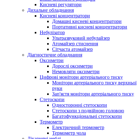
Кисневі регулятори
Дихальне обладнання
Кисневі концентратори
Домашні кисневі концентратори
Портативні кисневі концентратори
Небулізатор
Ультразвуковий небулайзер
Атомайзер стиснення
Сітчаста атомайзер
Діагностичне обладнання
Оксиметри
Дорослі оксиметри
Немовляти оксиметри
Цифрові монітори артеріального тиску
Монітори артеріального тиску верхньої
руки
Зап'ястя монітори артеріального тиску
Стетоскопи
Односторонні стетоскопи
Стетоскопи з подвійною головою
Багатофункціональні стетоскопи
Термометр
Електричний термометр
Термометр чола
Лікарняні меблі