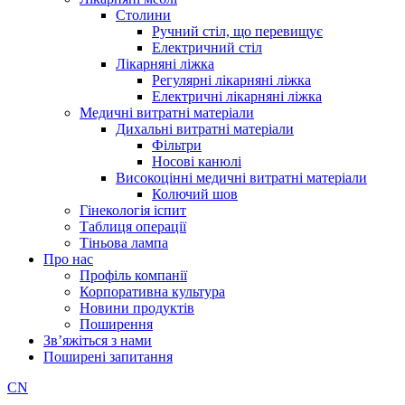
Столини
Ручний стіл, що перевищує
Електричний стіл
Лікарняні ліжка
Регулярні лікарняні ліжка
Електричні лікарняні ліжка
Медичні витратні матеріали
Дихальні витратні матеріали
Фільтри
Носові канюлі
Високоцінні медичні витратні матеріали
Колючий шов
Гінекологія іспит
Таблиця операції
Тіньова лампа
Про нас
Профіль компанії
Корпоративна культура
Новини продуктів
Поширення
Зв’яжіться з нами
Поширені запитання
CN