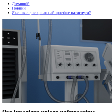
Домашній
Новини
Яке інвалідне крісло найпростіше натиснути?
Яке інвалідне крісло найпростіше