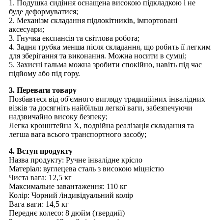
1. Подушка сидіння оснащена високою підкладкою і не
буде деформуватися;
2. Механізм складання підлокітників, імпортовані
аксесуари;
3. Гнучка експансія та світлова робота;
4. Задня трубка менша після складання, що робить її легким
для зберігання та виконання. Можна носити в сумці;
5. Захисні гальма можна зробити спокійно, навіть під час
підйому або під гору.
3. Переваги товару
Позбавтеся від об'ємного вигляду традиційних інвалідних
візків та досягніть найбільш легкої ваги, забезпечуючи
надзвичайно високу безпеку;
Легка кронштейна X, подвійна реалізація складання та
легша вага всього транспортного засобу;
4. Вступ продукту
Назва продукту: Ручне інвалідне крісло
Матеріал: вуглецева сталь з високою міцністю
Чиста вага: 12,5 кг
Максимальне завантаження: 110 кг
Колір: Чорний /індивідуальний колір
Вага ваги: ​​14,5 кг
Переднє колесо: 8 дюйм (твердий)