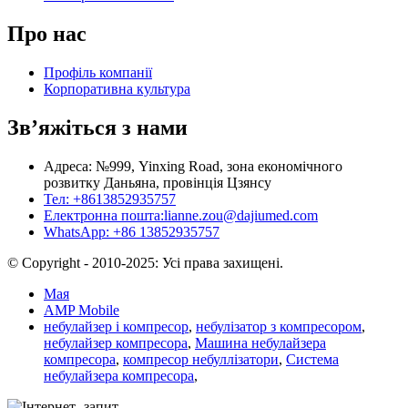
Про нас
Профіль компанії
Корпоративна культура
Зв’яжіться з нами
Адреса: №999, Yinxing Road, зона економічного
розвитку Даньяна, провінція Цзянсу
Тел: +8613852935757
Електронна пошта:
lianne.zou@dajiumed.com
WhatsApp: +86 13852935757
© Copyright - 2010-2025: Усі права захищені.
Мая
AMP Mobile
небулайзер і компресор
,
небулізатор з компресором
,
небулайзер компресора
,
Машина небулайзера
компресора
,
компресор небуллізатори
,
Система
небулайзера компресора
,