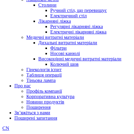
Столини
Ручний стіл, що перевищує
Електричний стіл
Лікарняні ліжка
Регулярні лікарняні ліжка
Електричні лікарняні ліжка
Медичні витратні матеріали
Дихальні витратні матеріали
Фільтри
Носові канюлі
Високоцінні медичні витратні матеріали
Колючий шов
Гінекологія іспит
Таблиця операції
Тіньова лампа
Про нас
Профіль компанії
Корпоративна культура
Новини продуктів
Поширення
Зв’яжіться з нами
Поширені запитання
CN