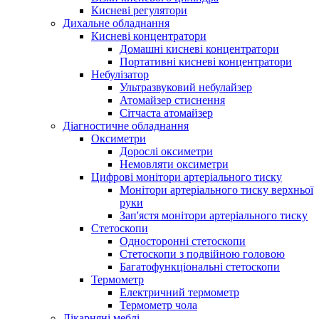
Кисневі регулятори
Дихальне обладнання
Кисневі концентратори
Домашні кисневі концентратори
Портативні кисневі концентратори
Небулізатор
Ультразвуковий небулайзер
Атомайзер стиснення
Сітчаста атомайзер
Діагностичне обладнання
Оксиметри
Дорослі оксиметри
Немовляти оксиметри
Цифрові монітори артеріального тиску
Монітори артеріального тиску верхньої
руки
Зап'ястя монітори артеріального тиску
Стетоскопи
Односторонні стетоскопи
Стетоскопи з подвійною головою
Багатофункціональні стетоскопи
Термометр
Електричний термометр
Термометр чола
Лікарняні меблі