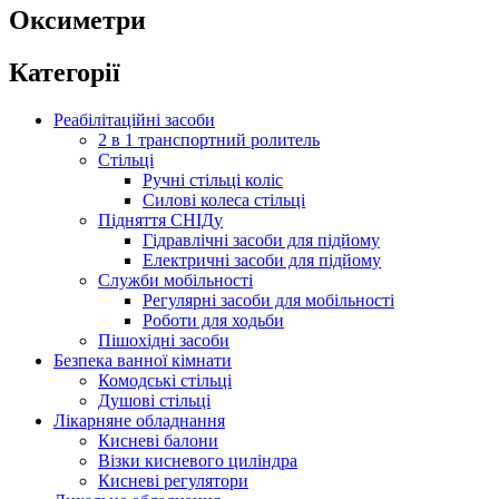
Оксиметри
Категорії
Реабілітаційні засоби
2 в 1 транспортний ролитель
Стільці
Ручні стільці коліс
Силові колеса стільці
Підняття СНІДу
Гідравлічні засоби для підйому
Електричні засоби для підйому
Служби мобільності
Регулярні засоби для мобільності
Роботи для ходьби
Пішохідні засоби
Безпека ванної кімнати
Комодські стільці
Душові стільці
Лікарняне обладнання
Кисневі балони
Візки кисневого циліндра
Кисневі регулятори