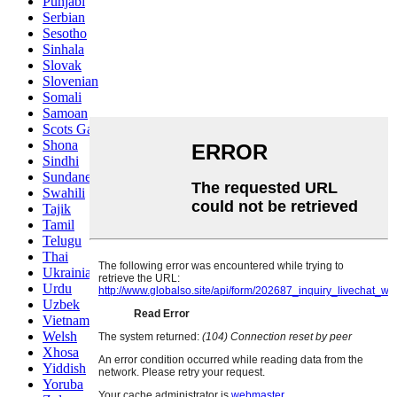
Punjabi
Serbian
Sesotho
Sinhala
Slovak
Slovenian
Somali
Samoan
Scots Gaelic
Shona
Sindhi
Sundanese
Swahili
Tajik
Tamil
Telugu
Thai
Ukrainian
Urdu
Uzbek
Vietnamese
Welsh
Xhosa
Yiddish
Yoruba