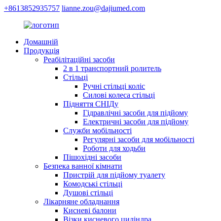
+8613852935757
lianne.zou@dajiumed.com
Домашній
Продукція
Реабілітаційні засоби
2 в 1 транспортний ролитель
Стільці
Ручні стільці коліс
Силові колеса стільці
Підняття СНІДу
Гідравлічні засоби для підйому
Електричні засоби для підйому
Служби мобільності
Регулярні засоби для мобільності
Роботи для ходьби
Пішохідні засоби
Безпека ванної кімнати
Пристрій для підйому туалету
Комодські стільці
Душові стільці
Лікарняне обладнання
Кисневі балони
Візки кисневого циліндра