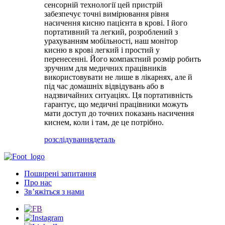
сенсорній технології цей пристрій
забезпечує точні вимірювання рівня
насичення кисню пацієнта в крові. І його
портативний та легкий, розроблений з
урахуванням мобільності, наш монітор
кисню в крові легкий і простий у
перенесенні. Його компактний розмір робить
зручним для медичних працівників
використовувати не лише в лікарнях, але й
під час домашніх відвідувань або в
надзвичайних ситуаціях. Ця портативність
гарантує, що медичні працівники можуть
мати доступ до точних показань насичення
киснем, коли і там, де це потрібно.
розслідування
деталь
Поширені запитання
Про нас
Зв’яжіться з нами