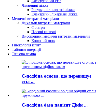
Електричний стіл
Лікарняні ліжка
Регулярні лікарняні ліжка
Електричні лікарняні ліжка
Медичні витратні матеріали
Дихальні витратні матеріали
Фільтри
Носові канюлі
Високоцінні медичні витратні матеріали
Колючий шов
Гінекологія іспит
Таблиця операції
Тіньова лампа
C-подібна основа, що перевищує
стіл ...
C-подібна база пацієнт Дінін ...