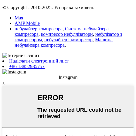
© Copyright - 2010-2025: Усі права захищені.
Мая
AMP Mobile
небулайзер компресора
,
Система небулайзера
компресора
,
компресор небуллізатори
,
небулізатор з
компресором
,
небулайзер і компресор
,
Машина
небулайзера компресора
,
Надіслати електронний лист
+86 13852935757
Instagram
x