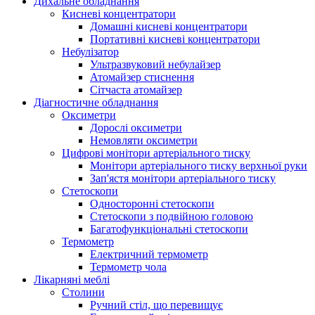
Дихальне обладнання
Кисневі концентратори
Домашні кисневі концентратори
Портативні кисневі концентратори
Небулізатор
Ультразвуковий небулайзер
Атомайзер стиснення
Сітчаста атомайзер
Діагностичне обладнання
Оксиметри
Дорослі оксиметри
Немовляти оксиметри
Цифрові монітори артеріального тиску
Монітори артеріального тиску верхньої руки
Зап'ястя монітори артеріального тиску
Стетоскопи
Односторонні стетоскопи
Стетоскопи з подвійною головою
Багатофункціональні стетоскопи
Термометр
Електричний термометр
Термометр чола
Лікарняні меблі
Столини
Ручний стіл, що перевищує